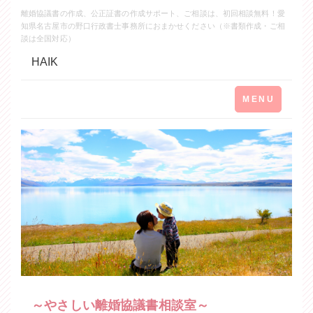
離婚協議書の作成、公正証書の作成サポート、ご相談は、初回相談無料！愛
知県名古屋市の野口行政書士事務所におまかせください（※書類作成・ご相
談は全国対応）
HAIK
Toggle
MENU
navigation
～やさしい離婚協議書相談室～